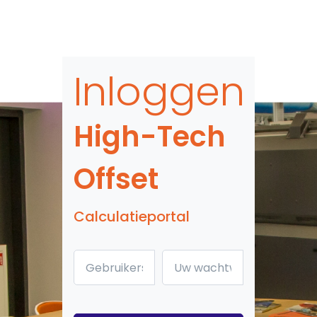
Inloggen
High-Tech
Offset
Calculatieportal
Gebruikersnaam
Uw wachtwoord